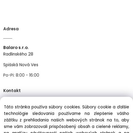
Adresa
Balaro s.r.o.
Radlinského 28
Spišská Nová Ves
Po-Pi: 8:00 - 16:00
Kontakt
Táto stránka používa súbory cookies. Súbory cookie a ďalšie
Tel:
+421534466489
technológie sledovania používame na zlepšenie vášho
Mail:
info@balastav.sk
zážitku z prehliadania našich webových stránok na to, aby
sme vám zobrazovali prispôsobený obsah a cielené reklamy,