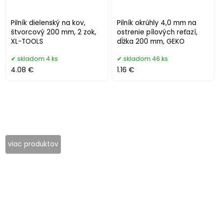
Pilník dielenský na kov,
Pilník okrúhly 4,0 mm na
štvorcový 200 mm, 2 zok,
ostrenie pílových reťazí,
XL-TOOLS
dĺžka 200 mm, GEKO
skladom 4 ks
skladom 46 ks
4.08 €
1.16 €
viac produktov