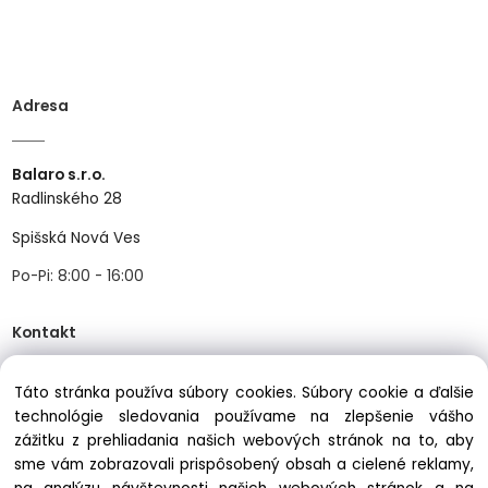
Adresa
Balaro s.r.o.
Radlinského 28
Spišská Nová Ves
Po-Pi: 8:00 - 16:00
Kontakt
Táto stránka používa súbory cookies. Súbory cookie a ďalšie
Tel:
+421534466489
technológie sledovania používame na zlepšenie vášho
Mail:
info@balastav.sk
zážitku z prehliadania našich webových stránok na to, aby
sme vám zobrazovali prispôsobený obsah a cielené reklamy,