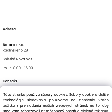
Adresa
Balaro s.r.o.
Radlinského 28
Spišská Nová Ves
Po-Pi: 8:00 - 16:00
Kontakt
Táto stránka používa súbory cookies. Súbory cookie a ďalšie
Tel:
+421534466489
technológie sledovania používame na zlepšenie vášho
zážitku z prehliadania našich webových stránok na to, aby
Mail:
info@balastav.sk
sme vám zobrazovali prispôsobený obsah a cielené reklamy,