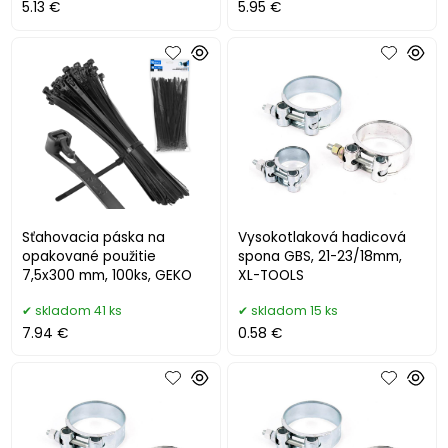
5.13 €
5.95 €
Sťahovacia páska na
Vysokotlaková hadicová
opakované použitie
spona GBS, 21-23/18mm,
7,5x300 mm, 100ks, GEKO
XL-TOOLS
skladom 41 ks
skladom 15 ks
7.94 €
0.58 €