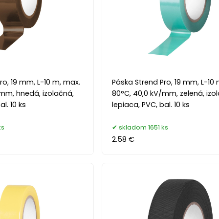
ro, 19 mm, L-10 m, max.
Páska Strend Pro, 19 mm, L-10
mm, hnedá, izolačná,
80°C, 40,0 kV/mm, zelená, izo
l. 10 ks
lepiaca, PVC, bal. 10 ks
ks
skladom 1651 ks
2.58 €