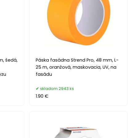
m, šedá,
Páska fasádna Strend Pro, 48 mm, L-
25 m, oranžová, maskovacia, UV, na
yzu
fasádu
skladom 2943 ks
1.90 €