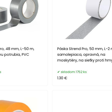
Pro, 48 mm, L-50 m,
Páska Strend Pro, 50 mm, L-2 
vu potrubia, PVC
samolepiaca, opravná, na
moskytiéry, na sieťky proti hm
s
skladom 1752 ks
1.30 €