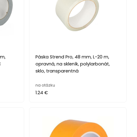
 m,
Páska Strend Pro, 48 mm, L-20 m,
C
opravná, na skleník, polylarbonát,
sklo, transparentná
na otázku
1.24 €