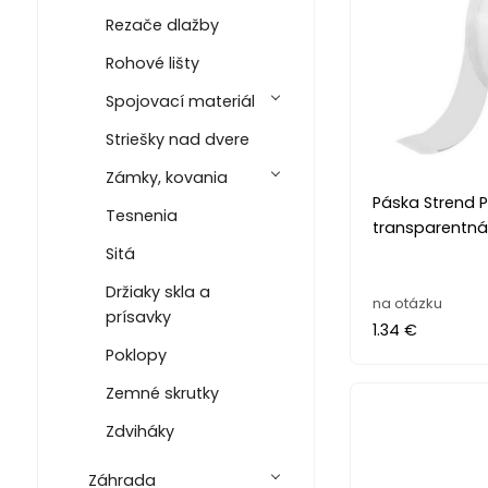
Rezače dlažby
Rohové lišty
Spojovací materiál
Striešky nad dvere
Zámky, kovania
Páska Strend P
Tesnenia
transparentn
Sitá
Držiaky skla a
na otázku
prísavky
1.34 €
Poklopy
Zemné skrutky
Zdviháky
Záhrada