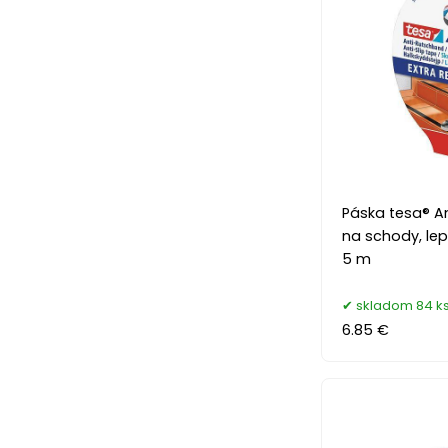
Páska tesa® An
na schody, lep
5 m
skladom 84 k
6.85 €