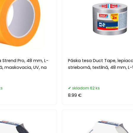
 Strend Pro, 48 mm, L-
Páska tesa Duct Tape, lepiaca
á, maskovacia, UV, na
strieborná, textilná, 48 mm, L
ks
skladom 62 ks
8.99 €