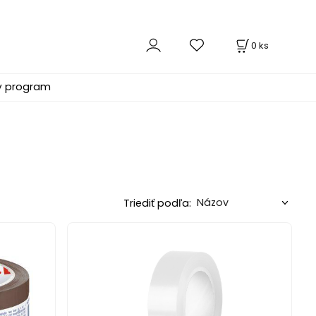
0
ks
ý program
Triediť podľa: