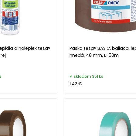
pidla a nálepiek tesa®
Paska tesa® BASIC, baliaca, le
rej
hnedá, 48 mm, L-50m
s
skladom 351 ks
1.42 €