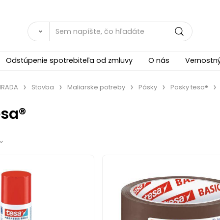
Odstúpenie spotrebiteľa od zmluvy
O nás
Vernostn
ÁHRADA
Stavba
Maliarske potreby
Pásky
Pasky tesa®
esa®