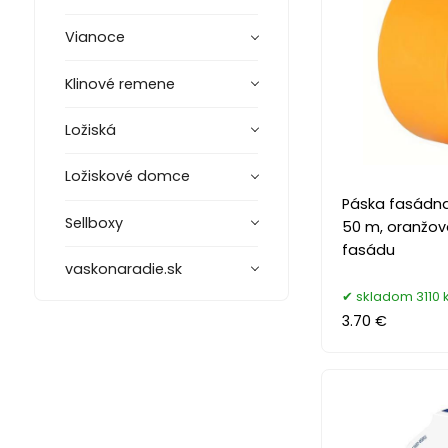
Vianoce
Klinové remene
Ložiská
Ložiskové domce
Páska fasádna
Sellboxy
50 m, oranžov
fasádu
vaskonaradie.sk
skladom 3110 
3.70 €