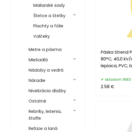
Maliarské sady
Štetce a štetky
Plachty a fólie
Valčeky
Metre a pásma
Páska Strend P
80°C, 40,0 kV/
Miešadlá
lepiaca, PVC, ba
Nádoby a vedrá
skladom 1683 
Náradie
2.58 €
Nivelizácia dlažby
Ostatné
Rebríky, lešenia,
štafle
Reťaze a laná