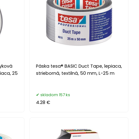
myková
Páska tesa® BASIC Duct Tape, lepiaca,
iaca, 25
strieborná, textilná, 50 mm, L-25 m
skladom 157 ks
4.28 €