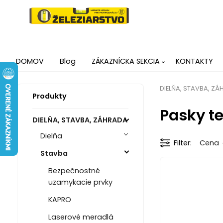
DOMOV
Blog
ZÁKAZNÍCKA SEKCIA
KONTAKTY
DIELŇA, STAVBA, Z
Produkty
Pasky t
DIELŇA, STAVBA, ZÁHRADA
Dielňa
Filter
Cena
Stavba
Bezpečnostné
uzamykacie prvky
KAPRO
Laserové meradlá