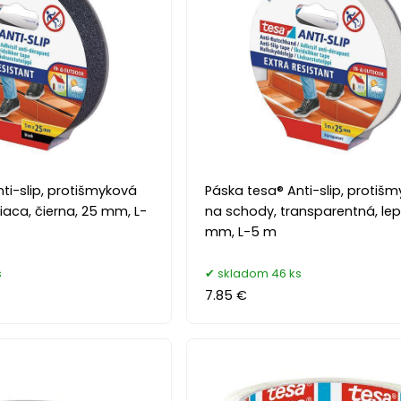
ti-slip, protišmyková
Páska tesa® Anti-slip, protiš
iaca, čierna, 25 mm, L-
na schody, transparentná, lep
mm, L-5 m
s
skladom 46 ks
7.85 €