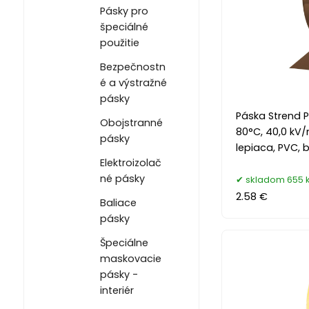
Pásky pro
špeciálné
použitie
Bezpečnostn
é a výstražné
pásky
Páska Strend P
Obojstranné
80°C, 40,0 kV/
pásky
lepiaca, PVC, ba
Elektroizolač
né pásky
skladom 655 
2.58 €
Baliace
pásky
Špeciálne
maskovacie
pásky -
interiér