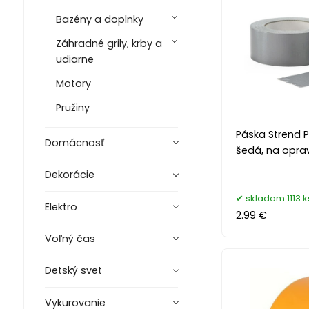
Bazény a doplnky
Záhradné grily, krby a
udiarne
Motory
Pružiny
Páska Strend 
Domácnosť
šedá, na opra
Dekorácie
skladom 1113 k
Elektro
2.99 €
Voľný čas
Detský svet
Vykurovanie