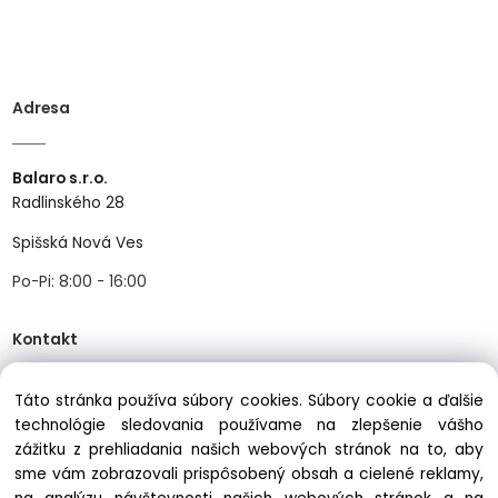
Adresa
Balaro s.r.o.
Radlinského 28
Spišská Nová Ves
Po-Pi: 8:00 - 16:00
Kontakt
Táto stránka používa súbory cookies. Súbory cookie a ďalšie
Tel:
+421534466489
technológie sledovania používame na zlepšenie vášho
Mail:
info@balastav.sk
zážitku z prehliadania našich webových stránok na to, aby
sme vám zobrazovali prispôsobený obsah a cielené reklamy,