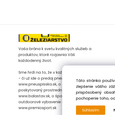
Vaša brána k svetu kvalitných služieb a
produktov, ktoré rozjasnia Váš
každodenný život.
Sme hrdí na to, že v každej našej činnosti
- či už ide o predaj pneumatík na
Táto stránka použív
www.pneuspisska.sk, o železiarsky tovar
zlepšenie vášho zá
poskytovaný prostredníctvom
prispôsobený obsah
www.balastav.sk, o športové a
pochopenie toho, odk
outdoorové vybavenie na
www.premiosport.sk
Súhlasím