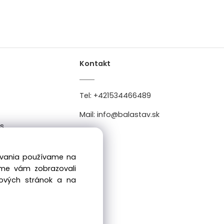
Kontakt
Tel:
+421534466489
Mail:
info@balastav.sk
es
0
dovania používame na
sme vám zobrazovali
bových stránok a na