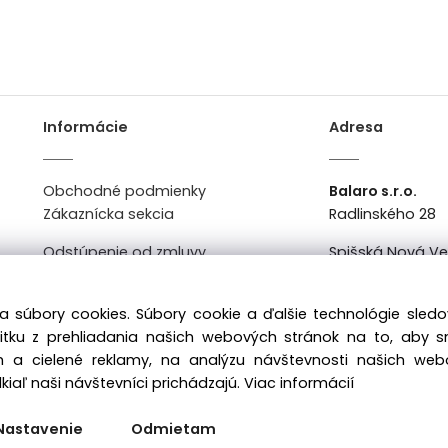
Informácie
Adresa
Obchodné podmienky
Balaro s.r.o.
Zákaznícka sekcia
Radlinského 28
Odstúpenie od zmluvy
Spišská Nová V
Kontakt
Po-Pi: 8:00 - 16:0
a súbory cookies. Súbory cookie a ďalšie technológie sle
žitku z prehliadania našich webových stránok na to, aby 
 a cielené reklamy, na analýzu návštevnosti našich we
iaľ naši návštevníci prichádzajú.
Viac informácií
Nastavenie
Odmietam