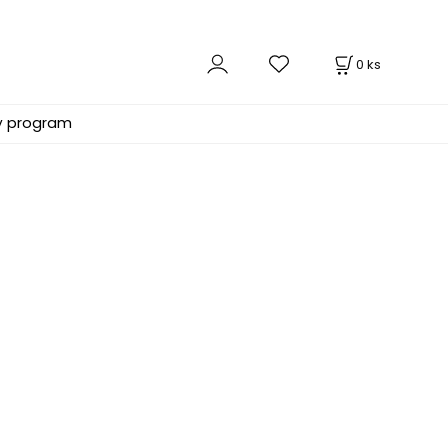
0
ks
ý program