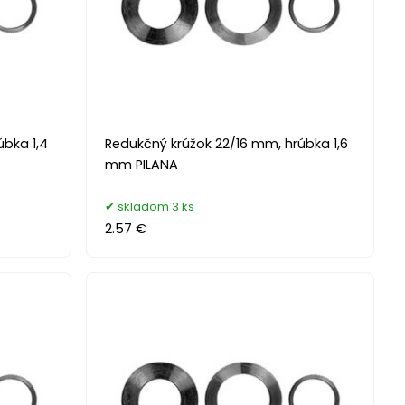
úbka 1,4
Redukčný krúžok 22/16 mm, hrúbka 1,6
mm PILANA
skladom 3 ks
2.57 €