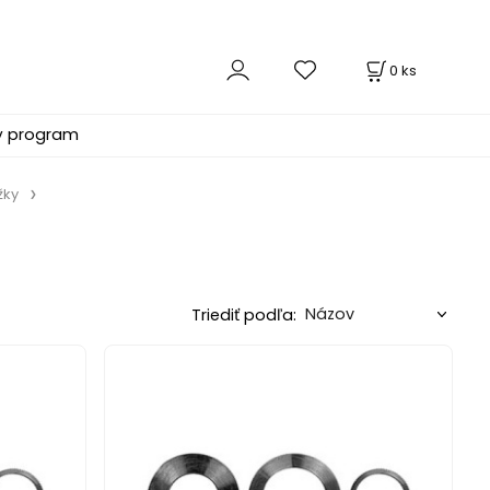
0
ks
ý program
žky
Triediť podľa: