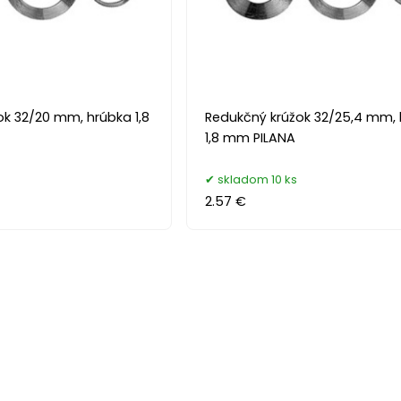
ok 32/20 mm, hrúbka 1,8
Redukčný krúžok 32/25,4 mm,
1,8 mm PILANA
skladom 10 ks
2.57 €