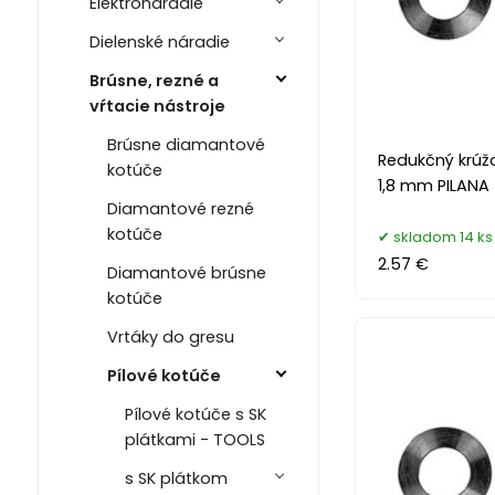
Elektronáradie
Dielenské náradie
Brúsne, rezné a
vŕtacie nástroje
Brúsne diamantové
Redukčný krúž
kotúče
1,8 mm PILANA
Diamantové rezné
kotúče
skladom 14 ks
2.57 €
Diamantové brúsne
kotúče
Vrtáky do gresu
Pílové kotúče
Pílové kotúče s SK
plátkami - TOOLS
s SK plátkom