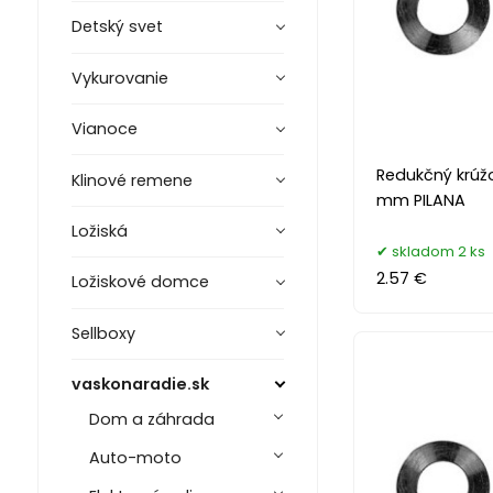
Detský svet
Vykurovanie
Vianoce
Redukčný krúžo
Klinové remene
mm PILANA
Ložiská
skladom 2 ks
2.57 €
Ložiskové domce
Sellboxy
vaskonaradie.sk
Dom a záhrada
Auto-moto