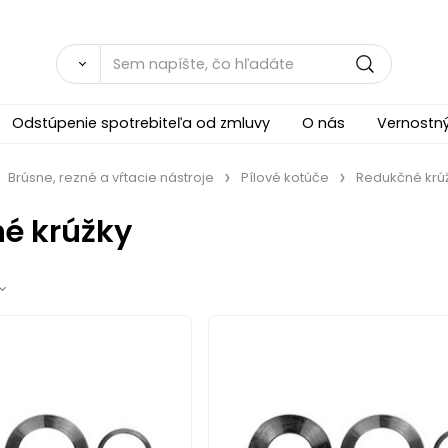
Odstúpenie spotrebiteľa od zmluvy
O nás
Vernostn
Brúsne, rezné a vŕtacie nástroje
Pílové kotúče
Redukčné krú
é krúžky