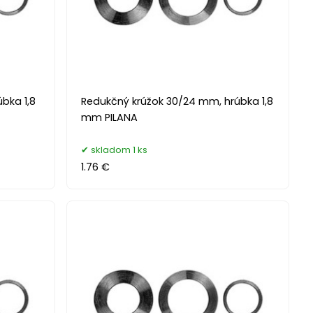
bka 1,8
Redukčný krúžok 30/24 mm, hrúbka 1,8
mm PILANA
skladom 1 ks
1.76 €