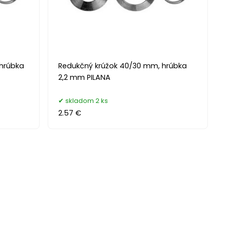
 hrúbka
Redukčný krúžok 40/30 mm, hrúbka
2,2 mm PILANA
skladom 2 ks
2.57 €