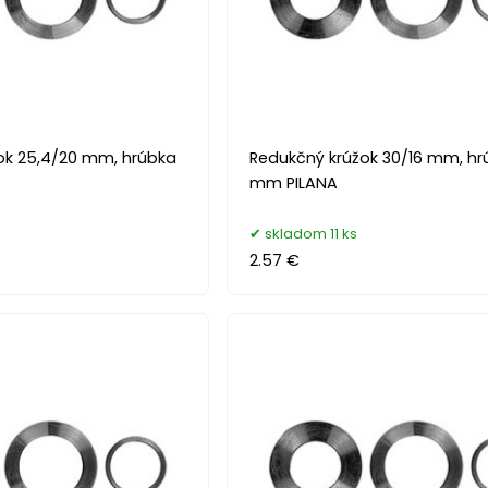
ok 25,4/20 mm, hrúbka
Redukčný krúžok 30/16 mm, hrú
mm PILANA
skladom 11 ks
2.57 €