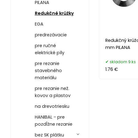
PILANA
Redukčné krúžky
EGA
predrezávacie
Redukčný krúž
pre ručné
mm PILANA
elektrické píly
skladom 9 ks
pre rezanie
1.76 €
stavebného
materiálu
pre rezanie než.
kovov a plastov
na drevotriesku
HANIBAL - pre
pozdĺžne rezanie
bez SK plátku