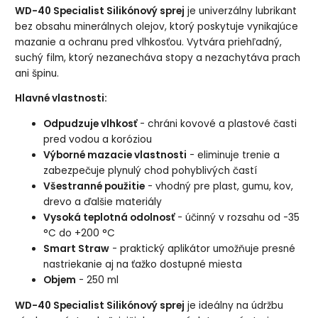
WD-40 Specialist Silikónový sprej
je univerzálny lubrikant
bez obsahu minerálnych olejov, ktorý poskytuje vynikajúce
mazanie a ochranu pred vlhkosťou. Vytvára priehľadný,
suchý film, ktorý nezanecháva stopy a nezachytáva prach
ani špinu.
Hlavné vlastnosti:
Odpudzuje vlhkosť
- chráni kovové a plastové časti
pred vodou a koróziou
Výborné mazacie vlastnosti
- eliminuje trenie a
zabezpečuje plynulý chod pohyblivých častí
Všestranné použitie
- vhodný pre plast, gumu, kov,
drevo a ďalšie materiály
Vysoká teplotná odolnosť
- účinný v rozsahu od -35
°C do +200 °C
Smart Straw
- praktický aplikátor umožňuje presné
nastriekanie aj na ťažko dostupné miesta
Objem
- 250 ml
WD-40 Specialist Silikónový sprej
je ideálny na údržbu