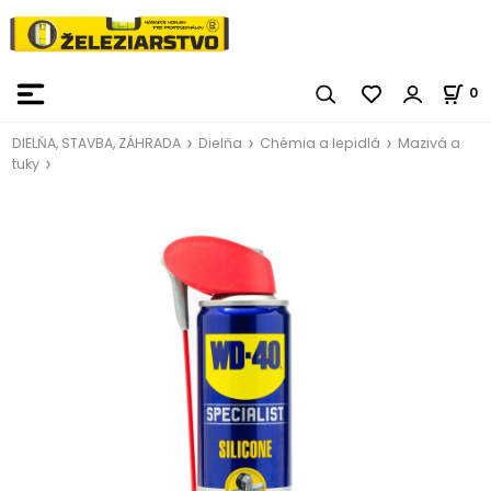
0
DIELŇA, STAVBA, ZÁHRADA
Dielňa
Chémia a lepidlá
Mazivá a
tuky