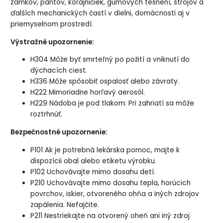
zámkov, pántov, koľajničiek, gumových tesnení, strojov a
ďalších mechanických častí v dielni, domácnosti aj v
priemyselnom prostredí.
Výstražné upozornenie:
H304 Môže byť smrteľný po požití a vniknutí do
dýchacích ciest.
H336 Môže spôsobiť ospalosť alebo závraty.
H222 Mimoriadne horľavý aerosól.
H229 Nádoba je pod tlakom: Pri zahriatí sa môže
roztrhnúť.
Bezpečnostné upozornenie:
P101 Ak je potrebná lekárska pomoc, majte k
dispozícii obal alebo etiketu výrobku.
P102 Uchovávajte mimo dosahu detí.
P210 Uchovávajte mimo dosahu tepla, horúcich
povrchov, iskier, otvoreného ohňa a iných zdrojov
zapálenia. Nefajčite.
P211 Nestriekajte na otvorený oheň ani iný zdroj