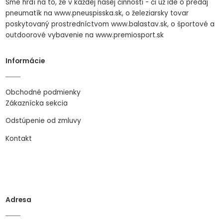
Sme hrdí na to, že v každej našej činnosti - či už ide o predaj
pneumatík na www.pneuspisska.sk, o železiarsky tovar
poskytovaný prostredníctvom www.balastav.sk, o športové a
outdoorové vybavenie na www.premiosport.sk
Informácie
Obchodné podmienky
Zákaznícka sekcia
Odstúpenie od zmluvy
Kontakt
Adresa