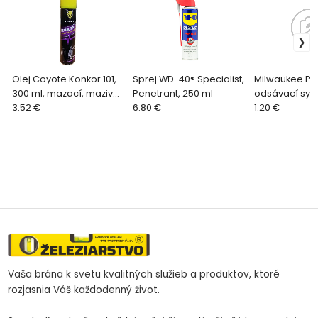
Olej Coyote Konkor 101,
Sprej WD-40® Specialist,
Milwaukee PH
300 ml, mazací, mazivo
Penetrant, 250 ml
odsávací syst
v spreji
3.52 €
6.80 €
MM
1.20 €
Vaša brána k svetu kvalitných služieb a produktov, ktoré
rozjasnia Váš každodenný život.