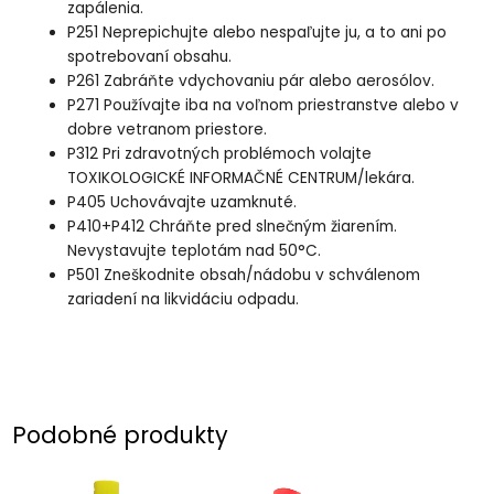
zapálenia.
P251 Neprepichujte alebo nespaľujte ju, a to ani po
spotrebovaní obsahu.
P261 Zabráňte vdychovaniu pár alebo aerosólov.
P271 Používajte iba na voľnom priestranstve alebo v
dobre vetranom priestore.
P312 Pri zdravotných problémoch volajte
TOXIKOLOGICKÉ INFORMAČNÉ CENTRUM/lekára.
P405 Uchovávajte uzamknuté.
P410+P412 Chráňte pred slnečným žiarením.
Nevystavujte teplotám nad 50°C.
P501 Zneškodnite obsah/nádobu v schválenom
zariadení na likvidáciu odpadu.
Podobné produkty