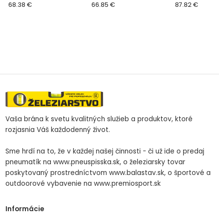
zelené, RAL 6005,
68.38 €
zelené, RAL 6005,,
66.85 €
zelené, RAL 6
87.82 €
Zn+PVC, ohradové, bal.
Zn+PVC, ohradové, bal.
Zn+PVC, ohrad
25 m
25 m
25 m
Vaša brána k svetu kvalitných služieb a produktov, ktoré
rozjasnia Váš každodenný život.
Sme hrdí na to, že v každej našej činnosti - či už ide o predaj
pneumatík na www.pneuspisska.sk, o železiarsky tovar
poskytovaný prostredníctvom www.balastav.sk, o športové a
outdoorové vybavenie na www.premiosport.sk
Informácie