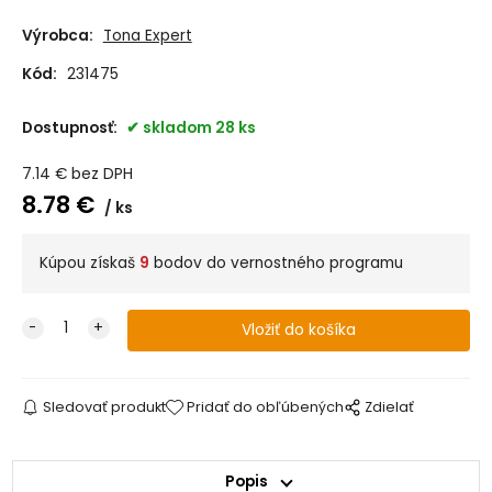
Výrobca:
Tona Expert
Kód:
231475
Dostupnosť:
skladom 28 ks
7.14
€
bez DPH
8.78
€
ks
Kúpou získaš
9
bodov do vernostného programu
Sledovať produkt
Pridať do obľúbených
Zdielať
Popis