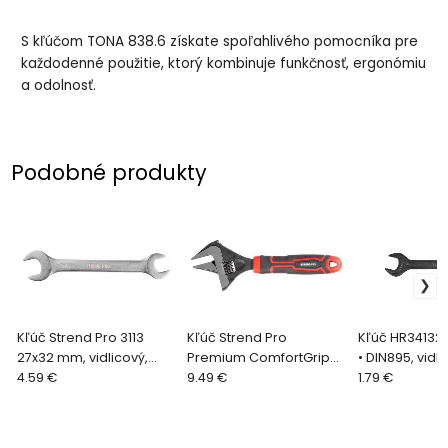
S kľúčom TONA 838.6 získate spoľahlivého pomocníka pre
každodenné použitie, ktorý kombinuje funkčnosť, ergonómiu
a odolnosť.
Podobné produkty
Kľúč Strend Pro 3113
Kľúč Strend Pro
Kľúč HR34132
27x32 mm, vidlicový,
Premium ComfortGrip
• DIN895, vidli
obojstranný, Cr-V
4.59 €
DL26001, 215 mm,
9.49 €
obojstranný
1.79 €
nastaviteľný, francúzsky