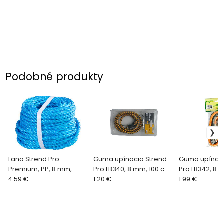
Podobné produkty
Lano Strend Pro
Guma upínacia Strend
Guma upínaci
Premium, PP, 8 mm,
Pro LB340, 8 mm, 100 cm,
Pro LB342, 8 m
stáčané, modré, L-20 m
4.59 €
s oceľovými háčikmi
1.20 €
cm, s oceľov
1.99 €
háčikmi