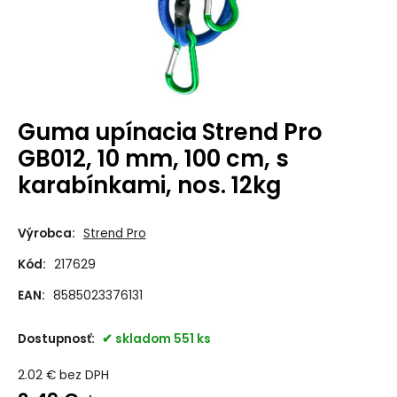
Guma upínacia Strend Pro
GB012, 10 mm, 100 cm, s
karabínkami, nos. 12kg
Výrobca:
Strend Pro
Kód:
217629
EAN:
8585023376131
Dostupnosť:
skladom 551 ks
2.02
€
bez DPH