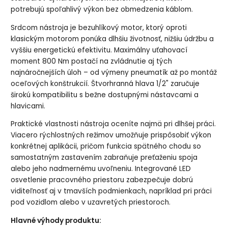
potrebujú spoľahlivý výkon bez obmedzenia káblom.
Srdcom nástroja je bezuhlíkový motor, ktorý oproti
klasickým motorom ponúka dlhšiu životnosť, nižšiu údržbu a
vyššiu energetickú efektivitu. Maximálny uťahovací
moment 800 Nm postačí na zvládnutie aj tých
najnáročnejších úloh – od výmeny pneumatík až po montáž
oceľových konštrukcií. Štvorhranná hlava 1/2" zaručuje
širokú kompatibilitu s bežne dostupnými nástavcami a
hlavicami.
Praktické vlastnosti nástroja oceníte najmä pri dlhšej práci.
Viacero rýchlostných režimov umožňuje prispôsobiť výkon
konkrétnej aplikácii, pričom funkcia spätného chodu so
samostatným zastavením zabraňuje preťaženiu spoja
alebo jeho nadmernému uvoľneniu. Integrované LED
osvetlenie pracovného priestoru zabezpečuje dobrú
viditeľnosť aj v tmavších podmienkach, napríklad pri práci
pod vozidlom alebo v uzavretých priestoroch.
Hlavné výhody produktu: