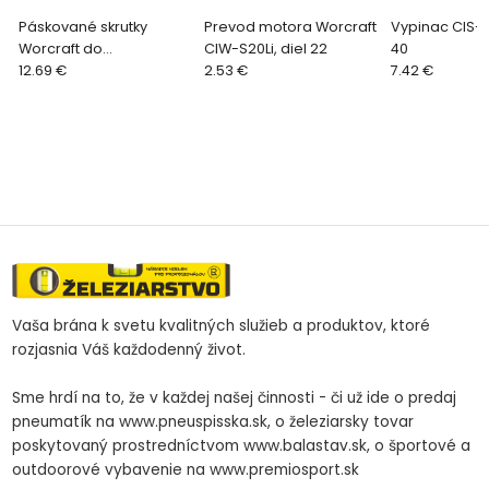
Páskované skrutky
Prevod motora Worcraft
Vypinac CIS-S2
Worcraft do
CIW-S20Li, diel 22
40
sadrokartónu, pre CDIS-
12.69 €
2.53 €
7.42 €
S20LiBM, 3,5x25 mm,
hrubý závit, bal. 20
pásov,
Vaša brána k svetu kvalitných služieb a produktov, ktoré
rozjasnia Váš každodenný život.
Sme hrdí na to, že v každej našej činnosti - či už ide o predaj
pneumatík na www.pneuspisska.sk, o železiarsky tovar
poskytovaný prostredníctvom www.balastav.sk, o športové a
outdoorové vybavenie na www.premiosport.sk