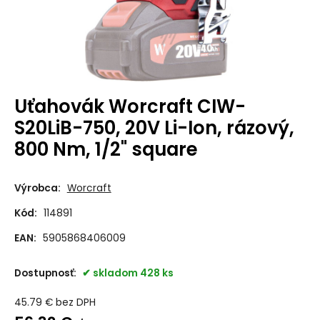
Uťahovák Worcraft CIW-
S20LiB-750, 20V Li-Ion, rázový,
800 Nm, 1/2" square
Výrobca:
Worcraft
Kód:
114891
EAN:
5905868406009
Dostupnosť:
skladom 428 ks
45.79
€
bez DPH