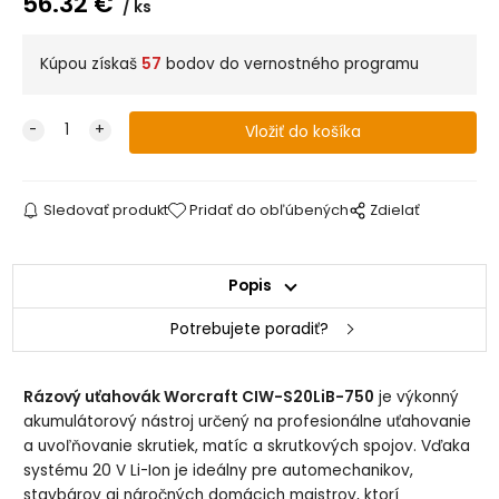
56.32
€
ks
Kúpou získaš
57
bodov do vernostného programu
Sledovať produkt
Pridať do obľúbených
Zdielať
Popis
Potrebujete poradiť?
Rázový uťahovák Worcraft CIW-S20LiB-750
je výkonný
akumulátorový nástroj určený na profesionálne uťahovanie
a uvoľňovanie skrutiek, matíc a skrutkových spojov. Vďaka
systému 20 V Li-Ion je ideálny pre automechanikov,
stavbárov aj náročných domácich majstrov, ktorí