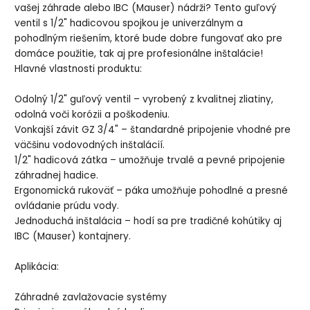
vašej záhrade alebo IBC (Mauser) nádrži? Tento guľový
ventil s 1/2" hadicovou spojkou je univerzálnym a
pohodlným riešením, ktoré bude dobre fungovať ako pre
domáce použitie, tak aj pre profesionálne inštalácie!
Hlavné vlastnosti produktu:
Odolný 1/2" guľový ventil – vyrobený z kvalitnej zliatiny,
odolná voči korózii a poškodeniu.
Vonkajší závit GZ 3/4" – štandardné pripojenie vhodné pre
väčšinu vodovodných inštalácií.
1/2" hadicová zátka – umožňuje trvalé a pevné pripojenie
záhradnej hadice.
Ergonomická rukoväť – páka umožňuje pohodlné a presné
ovládanie prúdu vody.
Jednoduchá inštalácia – hodí sa pre tradičné kohútiky aj
IBC (Mauser) kontajnery.
Aplikácia:
Záhradné zavlažovacie systémy