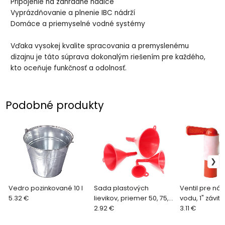
Pripojenie na záhradné hadice
Vyprázdňovanie a plnenie IBC nádrží
Domáce a priemyselné vodné systémy
Vďaka vysokej kvalite spracovania a premyslenému
dizajnu je táto súprava dokonalým riešením pre každého,
kto oceňuje funkčnosť a odolnosť.
Podobné produkty
Vedro pozinkované 10 l
Sada plastových
Ventil pre ná
5.32 €
lievikov, priemer 50, 75,
vodu, 1" závit
100, 125 mm, XL-TOOLS
2.92 €
3.11 €