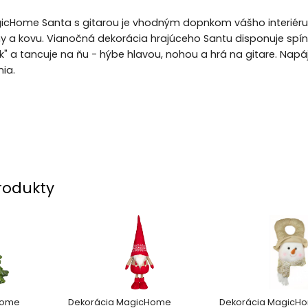
icHome Santa s gitarou je vhodným dopnkom vášho interiéru 
iny a kovu. Vianočná dekorácia hrajúceho Santu disponuje sp
ock" a tancuje na ňu - hýbe hlavou, nohou a hrá na gitare. Napá
ia.
rodukty
Home
Dekorácia MagicHome
Dekorácia MagicH