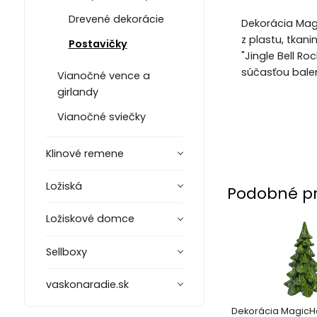
Drevené dekorácie
Dekorácia Mag
z plastu, tkan
Postavičky
"Jingle Bell R
súčasťou balen
Vianočné vence a
girlandy
Vianočné sviečky
Klinové remene
Ložiská
Podobné p
Ložiskové domce
Sellboxy
vaskonaradie.sk
Dekorácia Magic