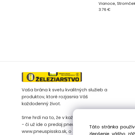
Vianoce, Stromček,
3.76 €
Vaša brána k svetu kvalitných služieb a
produktov, ktoré rozjasnia Váš
každodenný život.
Sme hrdí na to, že v každej našej činnosti
- či už ide o predaj pneumatík na
Táto stránka použív
www.pneuspisska.sk, o železiarsky tovar
zlepšenie vášho zá