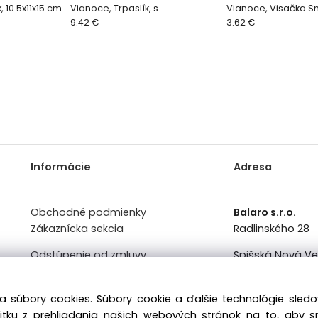
 10.5x11x15 cm
Vianoce, Trpaslík, s
Vianoce, Visačka Sn
vyťahovacími nohami, 13x21x90
9.42 €
cm
3.62 €
cm
Informácie
Adresa
Obchodné podmienky
Balaro s.r.o.
Zákaznícka sekcia
Radlinského 28
Odstúpenie od zmluvy
Spišská Nová V
Kontakt
Po-Pi: 8:00 - 16:0
a súbory cookies. Súbory cookie a ďalšie technológie sle
žitku z prehliadania našich webových stránok na to, aby 