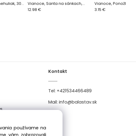
ehuliak, 30
Vianoce, Santa na sánkach,
Vianoce, Ponožka so
sivo - ružový, 46 cm
12.98 €
cm
3.15 €
Kontakt
Tel:
+421534466489
Mail:
info@balastav.sk
es
0
dovania používame na
sme vám zobrazovali