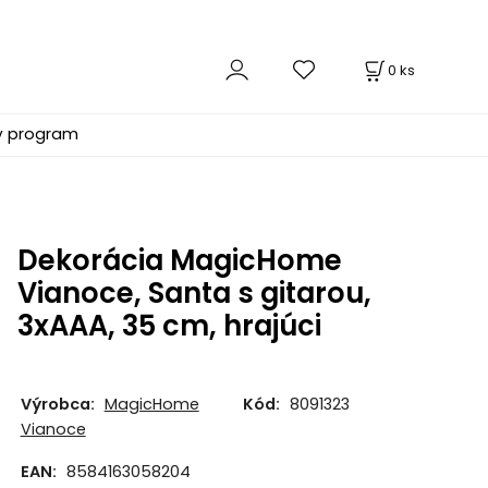
0
ks
ý program
Dekorácia MagicHome
Vianoce, Santa s gitarou,
3xAAA, 35 cm, hrajúci
Výrobca:
MagicHome
Kód:
8091323
Vianoce
EAN:
8584163058204