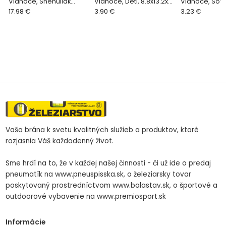
Vianoce, Snehuliak
Vianoce, Deti, 8.8x13.2x17
Vianoce, Sova
chlapec s lyžami, 60 cm
17.98 €
cm
3.90 €
cm
3.23 €
Vaša brána k svetu kvalitných služieb a produktov, ktoré
rozjasnia Váš každodenný život.
Sme hrdí na to, že v každej našej činnosti - či už ide o predaj
pneumatík na www.pneuspisska.sk, o železiarsky tovar
poskytovaný prostredníctvom www.balastav.sk, o športové a
outdoorové vybavenie na www.premiosport.sk
Informácie