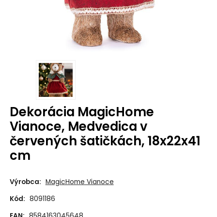
Dekorácia MagicHome
Vianoce, Medvedica v
červených šatičkách, 18x22x41
cm
Výrobca:
MagicHome Vianoce
Kód:
8091186
EAN:
8584163045648