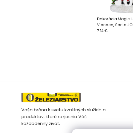
Dekorácia Magic
Vianoce, Santa JOY,
cm
7.14 €
Vaša brána k svetu kvalitných služieb a
produktov, ktoré rozjasnia Váš
každodenný život.