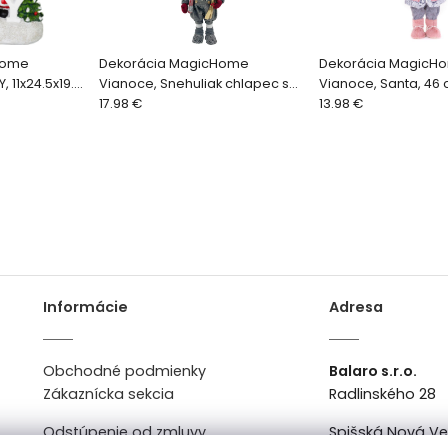
Home
Dekorácia MagicHome
Dekorácia MagicH
 11x24.5x19.5
Vianoce, Snehuliak chlapec s
Vianoce, Santa, 46
lyžami, 60 cm
17.98 €
13.98 €
Informácie
Adresa
Obchodné podmienky
Balaro s.r.o.
Zákaznícka sekcia
Radlinského 28
Odstúpenie od zmluvy
Spišská Nová V