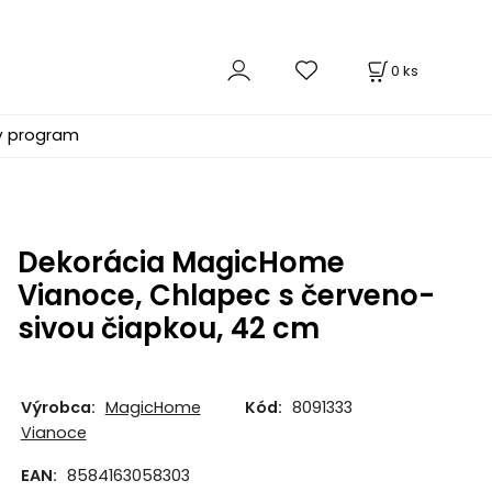
0
ks
ý program
Dekorácia MagicHome
Vianoce, Chlapec s červeno-
sivou čiapkou, 42 cm
Výrobca:
MagicHome
Kód:
8091333
Vianoce
EAN:
8584163058303