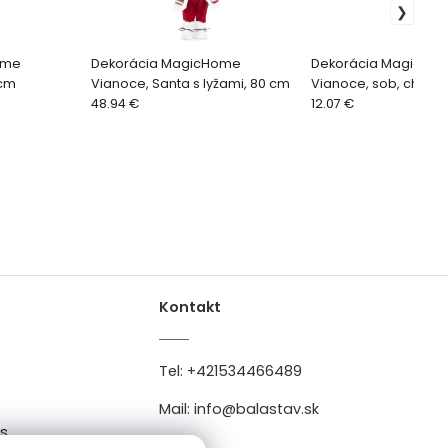
ome
Dekorácia MagicHome
Dekorácia MagicHo
 cm
Vianoce, Santa s lyžami, 80 cm
Vianoce, sob, chlape
48.94 €
cm
12.07 €
Kontakt
Tel:
+421534466489
Mail:
info@balastav.sk
es