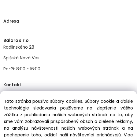
Adresa
Balaro s.r.o.
Radlinského 28
Spišská Nová Ves
Po-Pi: 8:00 - 16:00
Kontakt
Táto stránka používa súbory cookies. Súbory cookie a ďalšie
Tel:
+421534466489
technológie sledovania používame na zlepšenie vášho
zážitku z prehliadania našich webových stránok na to, aby
Mail:
info@balastav.sk
sme vám zobrazovali prispôsobený obsah a cielené reklamy,
na analýzu návštevnosti našich webových stránok a na
pochopenie toho, odkiaľ naši návštevníci prichádzajú.
Viac