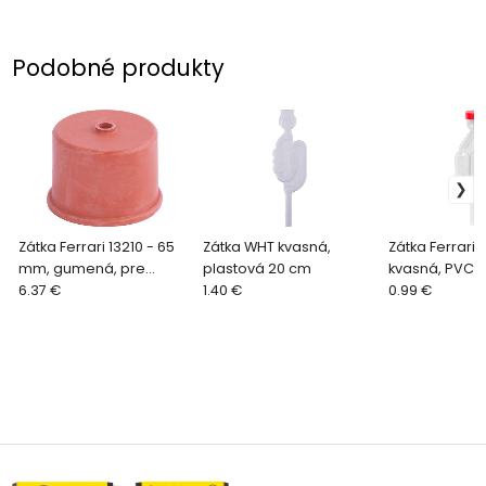
Podobné produkty
Zátka Ferrari 13210 - 65
Zátka WHT kvasná,
Zátka Ferrari 
mm, gumená, pre
plastová 20 cm
kvasná, PVC
kvasný ventil
6.37 €
1.40 €
0.99 €