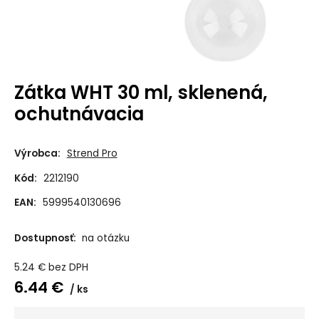
Zátka WHT 30 ml, sklenená,
ochutnávacia
Výrobca:
Strend Pro
Kód:
2212190
EAN:
5999540130696
Dostupnosť:
na otázku
5.24
€
bez DPH
6.44
€
ks