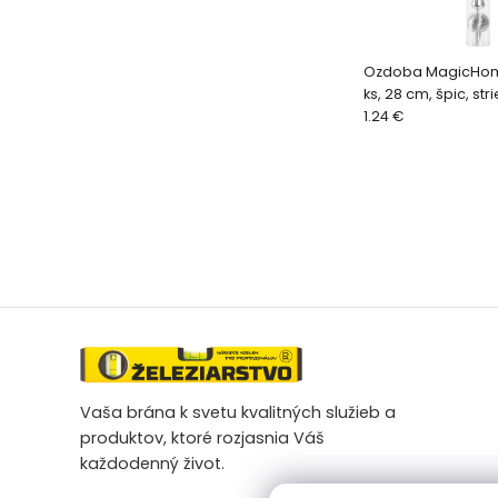
Ozdoba MagicHome
ks, 28 cm, špic, str
vianočný stromče
1.24 €
Vaša brána k svetu kvalitných služieb a
produktov, ktoré rozjasnia Váš
každodenný život.