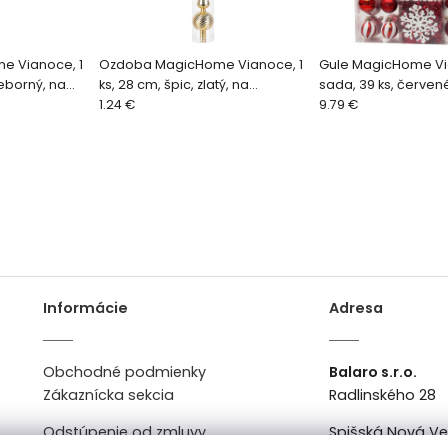
 Vianoce, 1
Ozdoba MagicHome Vianoce, 1
Gule MagicHome Vi
ieborný, na
ks, 28 cm, špic, zlatý, na
sada, 39 ks, červené
k
vianočný stromček
1.24 €
vianočný stromček
9.79 €
Informácie
Adresa
Obchodné podmienky
Balaro s.r.o.
Zákaznícka sekcia
Radlinského 28
Odstúpenie od zmluvy
Spišská Nová V