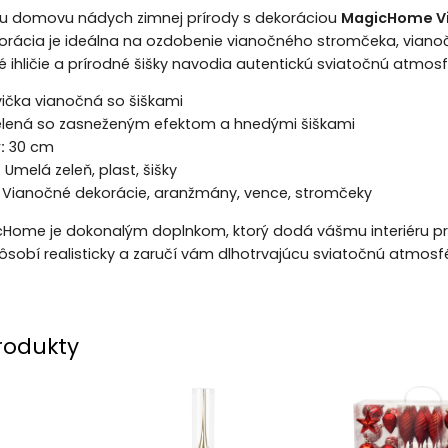
u domovu nádych zimnej prírody s dekoráciou
MagicHome V
orácia je ideálna na ozdobenie vianočného stromčeka, vianoč
é ihličie a prírodné šišky navodia autentickú sviatočnú atmos
ička vianočná so šiškami
lená so zasneženým efektom a hnedými šiškami
:
30 cm
:
Umelá zeleň, plast, šišky
Vianočné dekorácie, aranžmány, vence, stromčeky
cHome je dokonalým doplnkom, ktorý dodá vášmu interiéru pr
sobí realisticky a zaručí vám dlhotrvajúcu sviatočnú atmosfé
rodukty