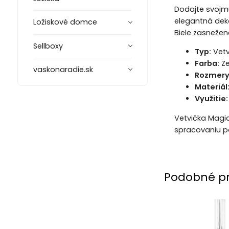
Dodajte svojm
elegantná dek
Ložiskové domce
Biele zasnežen
Sellboxy
Typ:
Vetv
Farba:
Ze
vaskonaradie.sk
Rozmery
Materiál
Využitie:
Vetvička Magi
spracovaniu pô
Podobné p