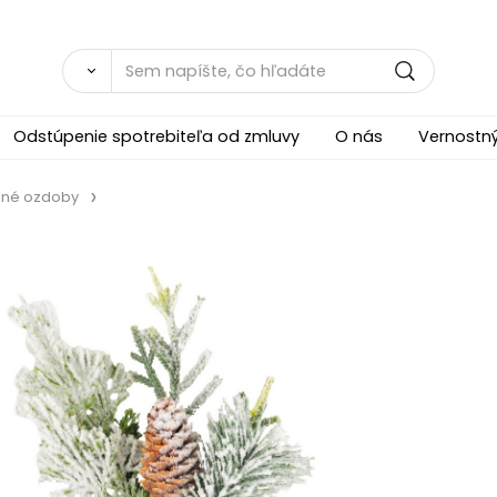
Odstúpenie spotrebiteľa od zmluvy
O nás
Vernostn
čné ozdoby