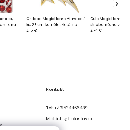
anoce,
Ozdoba MagicHome Vianoce, 1
Gule MagicHome Vian
, mix, na
ks, 23 cm, kométa, zlatá, na
strieborné, na viano
vianočný stromček
2.15 €
stromček, 7 cm
2.74 €
Kontakt
Tel:
+421534466489
Mail:
info@balastav.sk
es