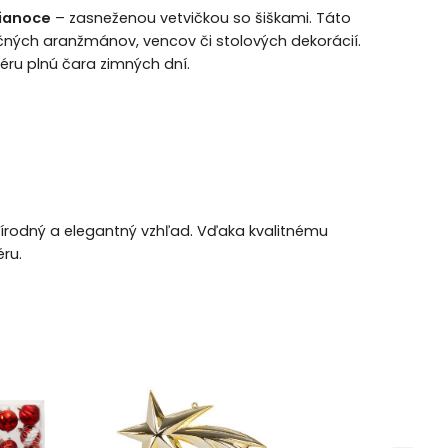
ianoce
– zasneženou vetvičkou so šiškami. Táto
ných aranžmánov, vencov či stolových dekorácií.
féru plnú čara zimných dní.
írodný a elegantný vzhľad. Vďaka kvalitnému
ru.