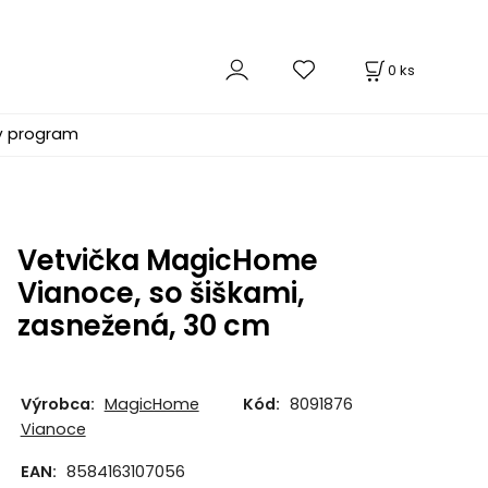
0
ks
ý program
Vetvička MagicHome
Vianoce, so šiškami,
zasnežená, 30 cm
Výrobca:
MagicHome
Kód:
8091876
Vianoce
EAN:
8584163107056