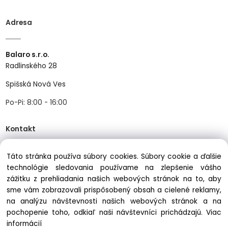
Adresa
Balaro s.r.o.
Radlinského 28
Spišská Nová Ves
Po-Pi: 8:00 - 16:00
Kontakt
Táto stránka používa súbory cookies. Súbory cookie a ďalšie
Tel:
+421534466489
technológie sledovania používame na zlepšenie vášho
zážitku z prehliadania našich webových stránok na to, aby
Mail:
info@balastav.sk
sme vám zobrazovali prispôsobený obsah a cielené reklamy,
na analýzu návštevnosti našich webových stránok a na
pochopenie toho, odkiaľ naši návštevníci prichádzajú.
Viac
informácií
Copyright © 2025 balastav.sk, All rights reserved