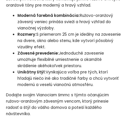
oranžové tóny pre moderný a hravý vzhľad.
Moderná farebná kombinácia:
Ružovo-oranžový
závesný veniec prináša svieži a hravý vzhľad do
vianočnej výzdoby.
Rozmery:
S priemerom 25 cm je ideálny na zavesenie
na dvere, okno alebo stenu, kde vytvorí pôsobivý
vizuálny efekt.
Závesné prevedenie:
Jednoduché zavesenie
umožňuje flexibilné umiestnenie a okamžité
skrášlenie akéhokoľvek priestoru.
Unikátny štýl:
Vynikajúca voľba pre tých, ktorí
hľadajú niečo iné ako tradičné farby a chcú vytvoriť
modernú a veselú vianočnú atmosféru.
Dodajte svojim Vianociam šmrnc s týmto očarujúcim
ružovo-oranžovým závesným vencom, ktorý prinesie
radosť a štýl do vášho domova a poteší každého
návštevníka.