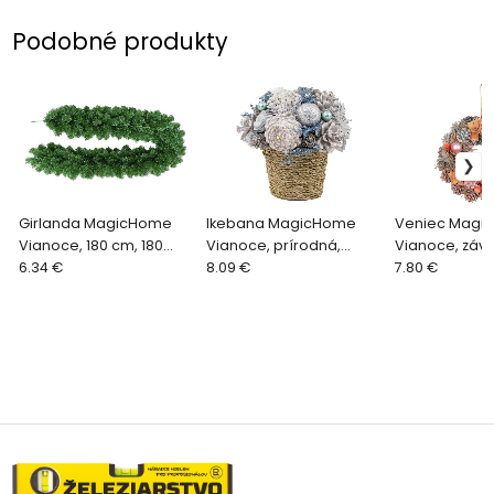
Podobné produkty
Girlanda MagicHome
Ikebana MagicHome
Veniec Magi
Vianoce, 180 cm, 180
Vianoce, prírodná,
Vianoce, záve
vetiev
6.34 €
krémová, 19x19 cm
8.09 €
ružovo-oranž
7.80 €