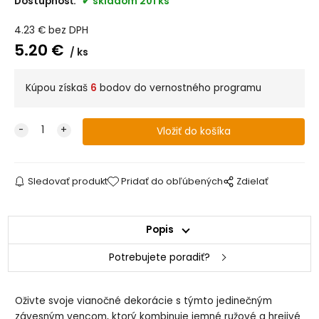
Dostupnosť:
skladom 201 ks
4.23
€
bez DPH
5.20
€
ks
Kúpou získaš
6
bodov do vernostného programu
Sledovať produkt
Pridať do obľúbených
Zdielať
Popis
Potrebujete poradiť?
Oživte svoje vianočné dekorácie s týmto jedinečným
závesným vencom, ktorý kombinuje jemné ružové a hrejivé