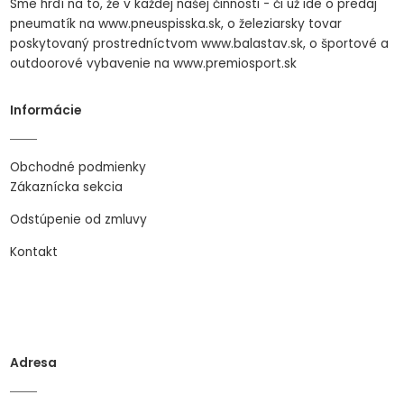
Sme hrdí na to, že v každej našej činnosti - či už ide o predaj
pneumatík na www.pneuspisska.sk, o železiarsky tovar
poskytovaný prostredníctvom www.balastav.sk, o športové a
outdoorové vybavenie na www.premiosport.sk
Informácie
Obchodné podmienky
Zákaznícka sekcia
Odstúpenie od zmluvy
Kontakt
Adresa