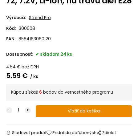
72, 7.2V, Li-Ion, na trávu diel E28
Výrobca:
Strend Pro
Kód:
300008
EAN:
8584163080120
Dostupnosť:
skladom 24 ks
4.54
€
bez DPH
5.59
€
ks
Kúpou získaš
6
bodov do vernostného programu
Sledovať produkt
Pridať do obľúbených
Zdielať