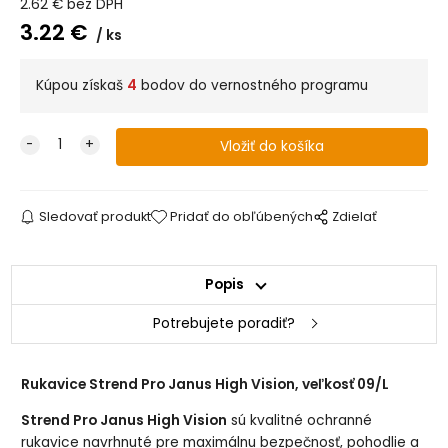
2.62
€
bez DPH
3.22
€
ks
Kúpou získaš
4
bodov do vernostného programu
Sledovať produkt
Pridať do obľúbených
Zdielať
Popis
Potrebujete poradiť?
Rukavice Strend Pro Janus High Vision, veľkosť 09/L
Strend Pro Janus High Vision
sú kvalitné ochranné
rukavice navrhnuté pre maximálnu bezpečnosť, pohodlie a