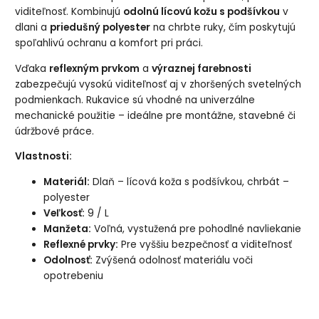
viditeľnosť. Kombinujú
odolnú lícovú kožu s podšívkou
v
dlani a
priedušný polyester
na chrbte ruky, čím poskytujú
spoľahlivú ochranu a komfort pri práci.
Vďaka
reflexným prvkom
a
výraznej farebnosti
zabezpečujú vysokú viditeľnosť aj v zhoršených svetelných
podmienkach. Rukavice sú vhodné na univerzálne
mechanické použitie – ideálne pre montážne, stavebné či
údržbové práce.
Vlastnosti:
Materiál:
Dlaň – lícová koža s podšívkou, chrbát –
polyester
Veľkosť:
9 / L
Manžeta:
Voľná, vystužená pre pohodlné navliekanie
Reflexné prvky:
Pre vyššiu bezpečnosť a viditeľnosť
Odolnosť:
Zvýšená odolnosť materiálu voči
opotrebeniu