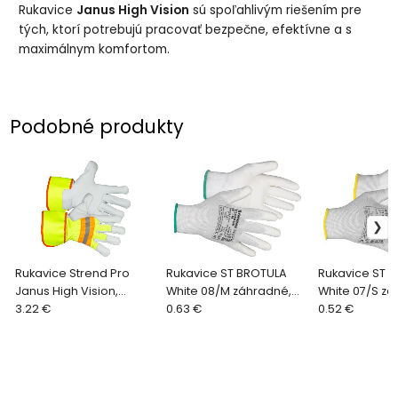
Rukavice
Janus High Vision
sú spoľahlivým riešením pre
tých, ktorí potrebujú pracovať bezpečne, efektívne a s
maximálnym komfortom.
Podobné produkty
Rukavice Strend Pro
Rukavice ST BROTULA
Rukavice ST 
Janus High Vision,
White 08/M záhradné,
White 07/S zá
textil/koža s reflexnými
3.22 €
biele, s blistrom
0.63 €
biele
0.52 €
prvkami, veľkosť 11/XXL,
blister