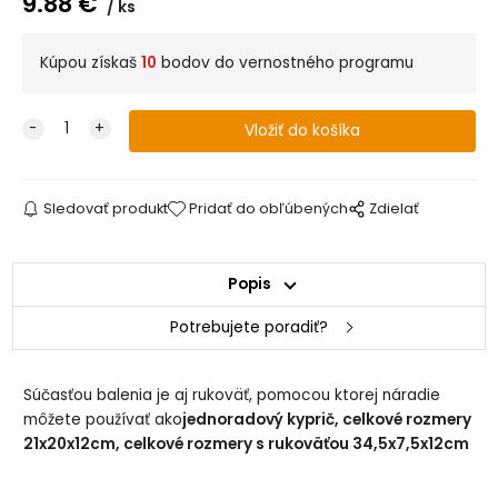
9.88
€
ks
Kúpou získaš
10
bodov do vernostného programu
Sledovať produkt
Pridať do obľúbených
Zdielať
Popis
Potrebujete poradiť?
Súčasťou balenia je aj rukoväť, pomocou ktorej náradie
môžete používať ako
jednoradový kyprič, celkové rozmery
21x20x12cm, celkové rozmery s rukoväťou 34,5x7,5x12cm