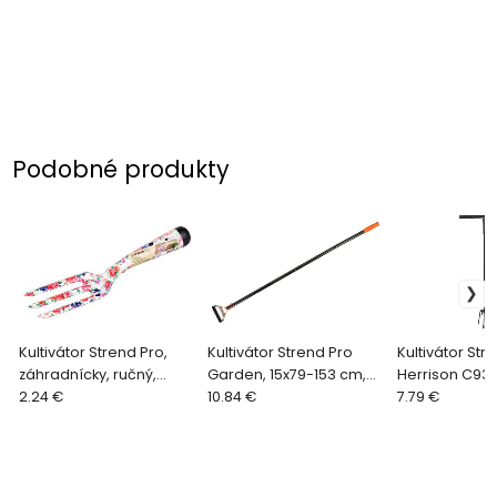
Podobné produkty
Kultivátor Strend Pro,
Kultivátor Strend Pro
Kultivátor Str
záhradnícky, ručný,
Garden, 15x79-153 cm,
Herrison C930
potlač kvetov, kovový,
2.24 €
skladacia násada
10.84 €
skladateľný, 
7.79 €
Ladies line