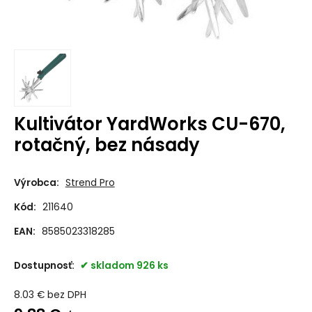
Kultivátor YardWorks CU-670,
rotačný, bez násady
Výrobca:
Strend Pro
Kód:
211640
EAN:
8585023318285
Dostupnosť:
skladom 926 ks
8.03
€
bez DPH