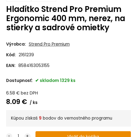
Hladítko Strend Pro Premium
Ergonomic 400 mm, nerez, na
stierky a sadrové omietky
Výrobca:
Strend Pro Premium
Kód:
2161239
EAN:
8584163053155
Dostupnosť:
skladom 1329 ks
6.58
€
bez DPH
8.09
€
ks
Kúpou získaš
9
bodov do vernostného programu