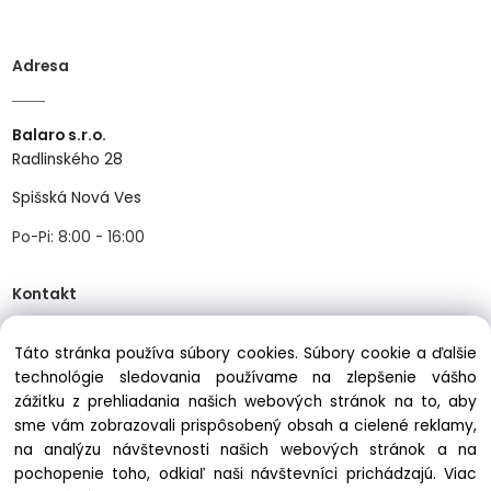
Adresa
Balaro s.r.o.
Radlinského 28
Spišská Nová Ves
Po-Pi: 8:00 - 16:00
Kontakt
Táto stránka používa súbory cookies. Súbory cookie a ďalšie
Tel:
+421534466489
technológie sledovania používame na zlepšenie vášho
zážitku z prehliadania našich webových stránok na to, aby
Mail:
info@balastav.sk
sme vám zobrazovali prispôsobený obsah a cielené reklamy,
na analýzu návštevnosti našich webových stránok a na
pochopenie toho, odkiaľ naši návštevníci prichádzajú.
Viac