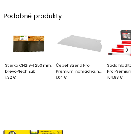
Podobné produkty
Stierka CN219-1 250 mm,
Čepeľ Strend Pro
Sada hladítok
DrevoPlech Zub
Premium, náhradná, na
Pro Premium
1.32 €
hladítko Ergonomic
1.04 €
Ergonomic, na
104.88 €
(2161238), 25 cm x 0,3
sadrové omie
mm
1000 mm, 1,05-