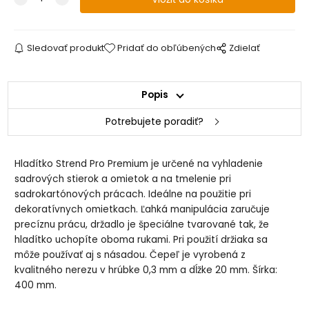
Sledovať produkt
Pridať do obľúbených
Zdielať
Popis
Potrebujete poradiť?
Hladítko Strend Pro Premium je určené na vyhladenie
sadrových stierok a omietok a na tmelenie pri
sadrokartónových prácach. Ideálne na použitie pri
dekoratívnych omietkach. Ľahká manipulácia zaručuje
precíznu prácu, držadlo je špeciálne tvarované tak, že
hladítko uchopíte oboma rukami. Pri použití držiaka sa
môže používať aj s násadou. Čepeľ je vyrobená z
kvalitného nerezu v hrúbke 0,3 mm a dĺžke 20 mm. Šírka:
400 mm.