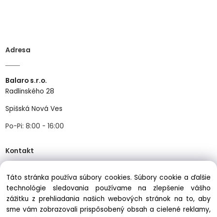
Adresa
Balaro s.r.o.
Radlinského 28
Spišská Nová Ves
Po-Pi: 8:00 - 16:00
Kontakt
Táto stránka používa súbory cookies. Súbory cookie a ďalšie
Tel:
+421534466489
technológie sledovania používame na zlepšenie vášho
Mail:
info@balastav.sk
zážitku z prehliadania našich webových stránok na to, aby
sme vám zobrazovali prispôsobený obsah a cielené reklamy,