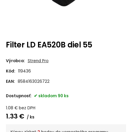
Filter LD EA520B diel 55
Výrobca:
Strend Pro
Kód:
119436
EAN:
8584163026722
Dostupnosť:
skladom 90 ks
1.08
€
bez DPH
1.33
€
ks