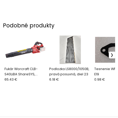
Podobné produkty
Fukár Worcraft CLB-
Podlozka LS8000/1050B,
Tesnenie WPS
S40LiBA ShareSYS,
pravá posuvná, diel 23
E19
2x20V Li-ion, 220 km/h,
65.43 €
6.18 €
0.98 €
na lístie, bezuhlíkový