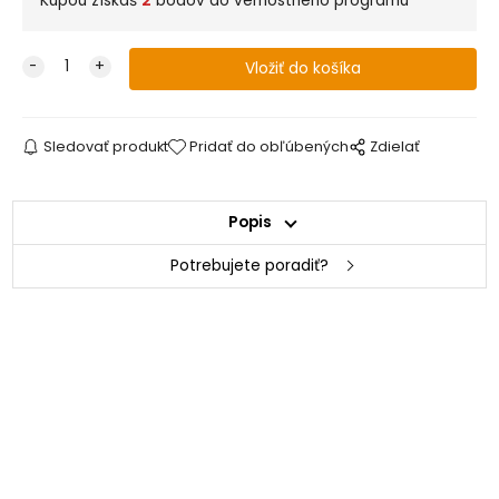
Kúpou získaš
2
bodov do vernostného programu
Sledovať produkt
Pridať do obľúbených
Zdielať
Popis
Potrebujete poradiť?