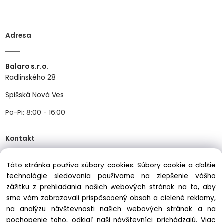
Adresa
Balaro s.r.o.
Radlinského 28
Spišská Nová Ves
Po-Pi: 8:00 - 16:00
Kontakt
Táto stránka používa súbory cookies. Súbory cookie a ďalšie
Tel:
+421534466489
technológie sledovania používame na zlepšenie vášho
zážitku z prehliadania našich webových stránok na to, aby
Mail:
info@balastav.sk
sme vám zobrazovali prispôsobený obsah a cielené reklamy,
na analýzu návštevnosti našich webových stránok a na
pochopenie toho, odkiaľ naši návštevníci prichádzajú.
Viac