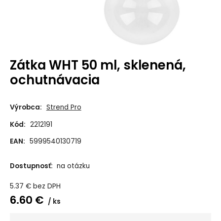
Zátka WHT 50 ml, sklenená,
ochutnávacia
Výrobca:
Strend Pro
Kód:
2212191
EAN:
5999540130719
Dostupnosť:
na otázku
5.37
€
bez DPH
6.60
€
ks