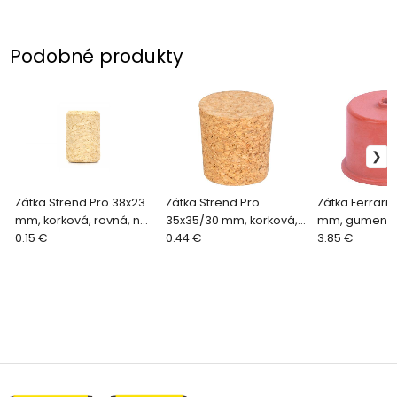
Podobné produkty
Zátka Strend Pro 38x23
Zátka Strend Pro
Zátka Ferrari 1
mm, korková, rovná, na
35x35/30 mm, korková,
mm, gumená,
fľašu
0.15 €
kónická, na 5 lit.
0.44 €
kvasný ventil,
3.85 €
demižón
34/25/20/15/10 
demižón