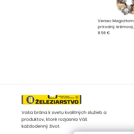
Veniec MagicHom
prírodný, krémový,
33x9 cm
8.56 €
Vaša brána k svetu kvalitných služieb a
produktov, ktoré rozjasnia Váš
každodenný život.