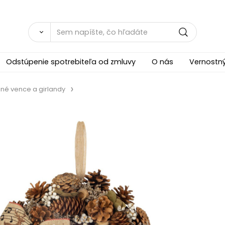
Odstúpenie spotrebiteľa od zmluvy
O nás
Vernostn
né vence a girlandy