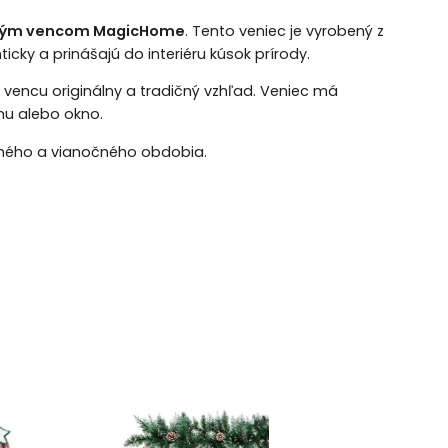
ným vencom MagicHome
. Tento veniec je vyrobený z
cky a prinášajú do interiéru kúsok prírody.
 vencu originálny a tradičný vzhľad. Veniec má
nu alebo okno.
ného a vianočného obdobia.