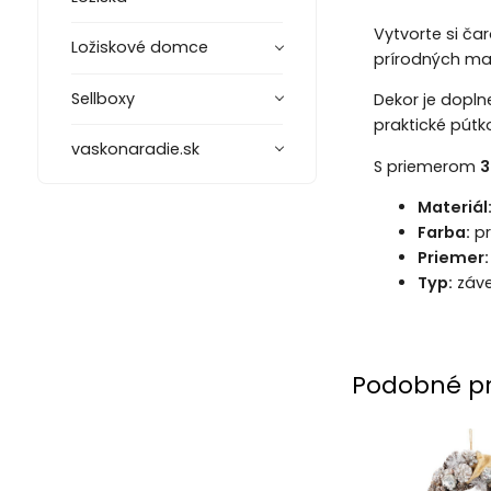
Vytvorte si č
Ložiskové domce
prírodných mat
Sellboxy
Dekor je dopl
praktické pútk
vaskonaradie.sk
S priemerom
3
Materiál
Farba:
pr
Priemer:
Typ:
záve
Podobné p