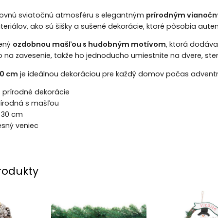
arovnú sviatočnú atmosféru s elegantným
prírodným vianoč
eriálov, ako sú šišky a sušené dekorácie, ktoré pôsobia autenti
nený
ozdobnou mašľou s hudobným motívom
, ktorá dodáva
o na zavesenie, takže ho jednoducho umiestnite na dvere, ste
0 cm
je ideálnou dekoráciou pre každý domov počas advent
:
prírodné dekorácie
írodná s mašľou
30 cm
sný veniec
rodukty