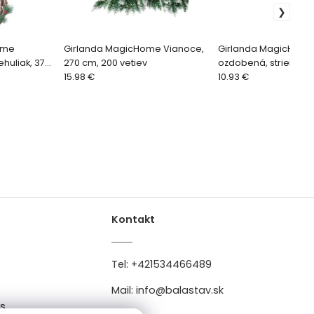
ome
Girlanda MagicHome Vianoce,
Girlanda MagicHome
huliak, 37
270 cm, 200 vetiev
ozdobená, strieborn
15.98 €
10.93 €
Kontakt
Tel:
+421534466489
Mail:
info@balastav.sk
es