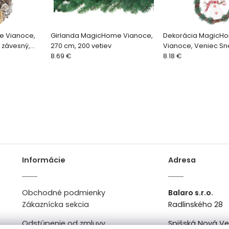
e Vianoce,
Girlanda MagicHome Vianoce,
Dekorácia MagicH
 závesný,
270 cm, 200 vetiev
Vianoce, Veniec Sne
8.69 €
cm
8.18 €
Informácie
Adresa
Obchodné podmienky
Balaro s.r.o.
Zákaznícka sekcia
Radlinského 28
Odstúpenie od zmluvy
Spišská Nová V