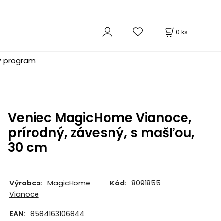
0
ks
ý program
Veniec MagicHome Vianoce,
prírodný, závesný, s mašľou,
30 cm
Výrobca:
MagicHome
Kód:
8091855
Vianoce
EAN:
8584163106844