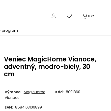
0
ks
ý program
Veniec MagicHome Vianoce,
adventný, modro-biely, 30
cm
Výrobca:
MagicHome
Kód:
8091860
Vianoce
EAN:
8584163106899