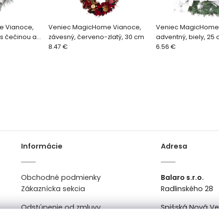
e Vianoce,
Veniec MagicHome Vianoce,
Veniec MagicHome
 s čečinou a
závesný, červeno-zlatý, 30 cm
adventný, biely, 25
8.47 €
6.56 €
Informácie
Adresa
Obchodné podmienky
Balaro s.r.o.
Zákaznícka sekcia
Radlinského 28
Odstúpenie od zmluvy
Spišská Nová V