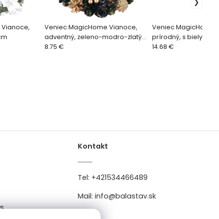
 Vianoce,
Veniec MagicHome Vianoce,
Veniec MagicHome V
 cm
adventný, zeleno-modro-zlatý,
prírodný, s bielymi ši
25 cm
8.75 €
závesný, 37x9x37 cm
14.68 €
Kontakt
Tel:
+421534466489
Mail:
info@balastav.sk
es