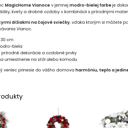
iec
MagicHome Vianoce
v jemnej
modro-bielej farbe
je doko
šišky, kvety a drobné ozdoby v kombinácii s prírodnými materiá
tyrmi držiakmi na čajové sviečky
, vďaka ktorým si môžete p
ávania Vianoc.
30 cm
dro-biela
:
prírodné dekorácie a ozdobné prvky
a umiestnenie na stôl alebo komodu
ý veniec prinesie do vášho domova
harmóniu, teplo a jedin
rodukty