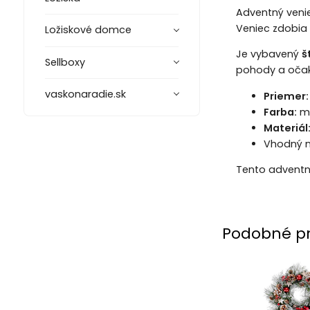
Adventný ven
Veniec zdobia 
Ložiskové domce
Je vybavený
š
Sellboxy
pohody a očak
vaskonaradie.sk
Priemer:
Farba:
mo
Materiál
Vhodný n
Tento adventn
Podobné p