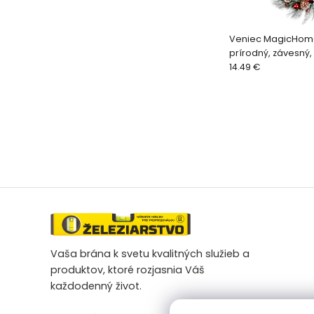
Veniec MagicHom
prírodný, závesný,
hviezdami, 39 cm
14.49 €
Vaša brána k svetu kvalitných služieb a
produktov, ktoré rozjasnia Váš
každodenný život.