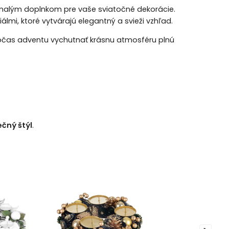
nalým doplnkom pre vaše sviatočné dekorácie.
lmi, ktoré vytvárajú elegantný a svieži vzhľad.
očas adventu vychutnať krásnu atmosféru plnú
ečný štýl
.