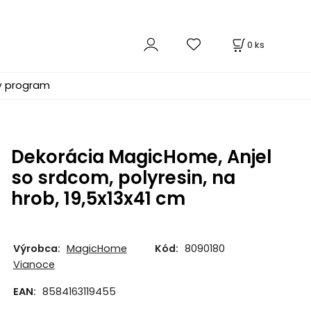
0
ks
ý program
Dekorácia MagicHome, Anjel
so srdcom, polyresin, na
hrob, 19,5x13x41 cm
Výrobca:
MagicHome
Kód:
8090180
Vianoce
EAN:
8584163119455