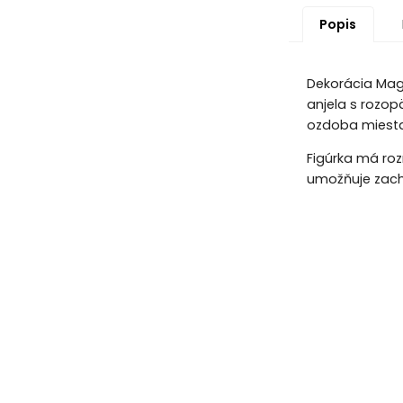
Popis
Dekorácia Magi
anjela s rozop
ozdoba miesta
Figúrka má roz
umožňuje zachy