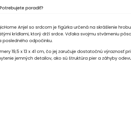
Potrebujete poradiť?
cHome Anjel so srdcom je figúrka určená na skrášlenie hrobu.
ätými krídlami, ktorý drží srdce. Vďaka svojmu stvárneniu pôs
 posledného odpočinku.
mery 19,5 x 13 x 41 cm, čo jej zaručuje dostatočnú výraznosť p
tenie jemných detailov, ako sú štruktúra pier a záhyby ode