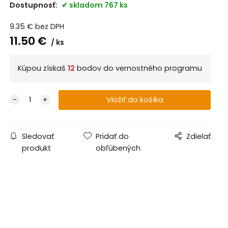
Dostupnosť:
skladom 767 ks
9.35
€
bez DPH
11.50
€
ks
Kúpou získaš
12
bodov do vernostného programu
Sledovať
Pridať do
Zdielať
produkt
obľúbených