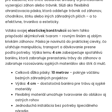
vyzerajúci záhon alebo trávnik. Slúži ako flexibilná
ohraničovacia páska, ktorá oddeľuje trávnik od záhonov,
chodníkov, štrku alebo iných záhradných plôch – a to
efektívne, trvanlivo a esteticky.
Vďaka svojej
elastickej konštrukcii
sa lem ľahko
prispôsobí akýmkoľvek tvarom – rovným líniám aj oblým
krivkám záhonov. Páska je navinutá do praktickej cievky, čo
uľahčuje manipuláciu, transport a dávkovanie presne
podľa potreby. Výška lemu
4 cm
zabezpečuje spoľahlivú
bariéru, ktorá zabraňuje prerastaniu trávy do záhonov a
zabraňuje rozosúvaniu sypkých materiálov ako štrk či mulč.
Celková dĺžka pásky:
10 metrov
– pokryje väčšinu
bežných záhradných projektov
Výška:
4 cm
– dostatočná bariéra pre trávu aj sypké
materiály
Flexibilný materiál umožňuje tvarovanie do oblúkov aj
ostrých rohov
Jednoduchá inštalácia bez potreby špeciálneho
náradia