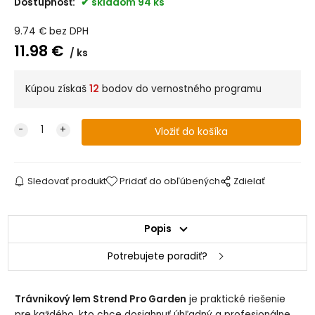
Dostupnosť:
skladom 94 ks
9.74
€
bez DPH
11.98
€
ks
Kúpou získaš
12
bodov do vernostného programu
Sledovať produkt
Pridať do obľúbených
Zdielať
Popis
Potrebujete poradiť?
Trávnikový lem Strend Pro Garden
je praktické riešenie
pre každého, kto chce dosiahnuť úhľadný a profesionálne