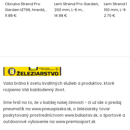
Obruba Strend Pro
Lem Strend Pro Garden,
Lem Strend P
Garden LE799, hnedá,
200 mm, L-6 m,
100 mm, L-9 m
120 mm, plastová, 32
11.88 €
trávnikový, kovový
14.98 €
trávnikový, pl
2.70 €
ks,5,1m
Vaša brána k svetu kvalitných služieb a produktov, ktoré
rozjasnia Váš každodenný život.
Sme hrdí na to, že v každej našej činnosti - či už ide o predaj
pneumatík na www.pneuspisska.sk, o železiarsky tovar
poskytovaný prostredníctvom www.balastav.sk, o športové a
outdoorové vybavenie na www.premiosport.sk