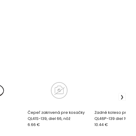
Čepeľ zakrivená pre kosačky
Zadné koleso pre ko
QL41S-139, diel 66, nôž
QL46P-139 diel 19
6.66 €
10.44 €