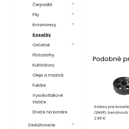
Čerpadlá
Píly
Krovinorezy
Kosačky
Ostatné
Plotostrihy
Podobné p
Kultivátory
Oleje a mazivá
Fukáre
Vysokotlakové
čističe
Koleso pre kosačk
Drviče na konáre
QN41D, benzínová,
40,6 cm,diel 4
2.85 €
Zavlažovacie