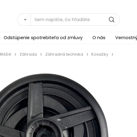
Odstúpenie spotrebiteľa od zmluvy
O nás
Vernostn
ÁHRADA
Záhrada
Záhradná technika
Kosačky