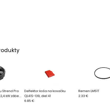
rodukty
u Strend Pro
Deflektor koša na kosačku
Remen LM51T
 2,4 kW záber
QL41S-139, diel 41
2.33 €
6.85 €