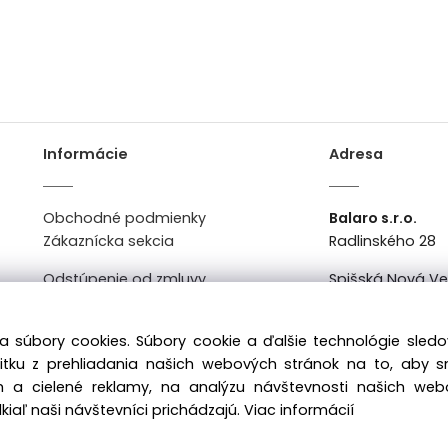
Informácie
Adresa
Obchodné podmienky
Balaro s.r.o.
Zákaznícka sekcia
Radlinského 28
Odstúpenie od zmluvy
Spišská Nová V
Kontakt
Po-Pi: 8:00 - 16:0
a súbory cookies. Súbory cookie a ďalšie technológie sle
žitku z prehliadania našich webových stránok na to, aby 
 a cielené reklamy, na analýzu návštevnosti našich we
iaľ naši návštevníci prichádzajú.
Viac informácií