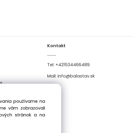
Kontakt
Tel:
+421534466489
Mail:
info@balastav.sk
es
0
dovania používame na
sme vám zobrazovali
bových stránok a na