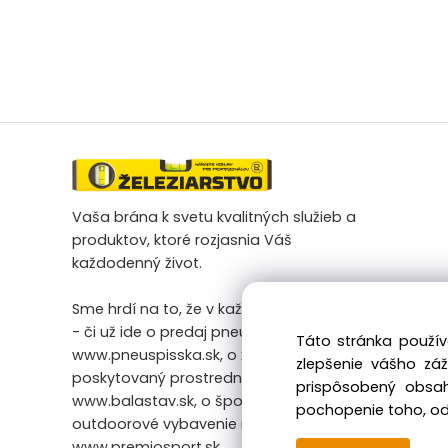
Vaša brána k svetu kvalitných služieb a
produktov, ktoré rozjasnia Váš
každodenný život.
Sme hrdí na to, že v každej našej činnosti
- či už ide o predaj pneumatík na
Táto stránka použív
www.pneuspisska.sk, o železiarsky tovar
zlepšenie vášho zá
poskytovaný prostredníctvom
prispôsobený obsah
www.balastav.sk, o športové a
pochopenie toho, odk
outdoorové vybavenie na
www.premiosport.sk