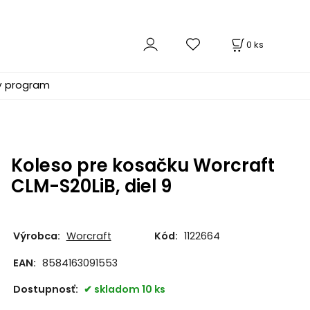
0
ks
ý program
Koleso pre kosačku Worcraft
CLM-S20LiB, diel 9
Výrobca:
Worcraft
Kód:
1122664
EAN:
8584163091553
Dostupnosť:
skladom 10 ks